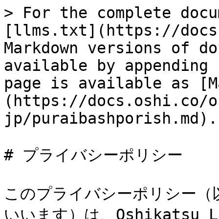
> For the complete docu
[llms.txt](https://docs
Markdown versions of do
available by appending 
page is available as [M
(https://docs.oshi.co/o
jp/puraibashporish.md).

# プライバシーポリシー

このプライバシーポリシー（
いいます）は、Oshikatsu 