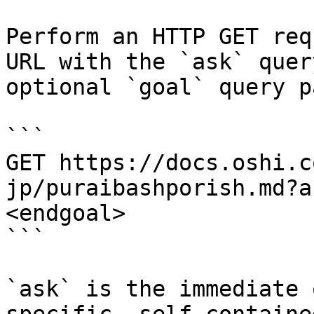
Perform an HTTP GET req
URL with the `ask` quer
optional `goal` query p
```

GET https://docs.oshi.c
jp/puraibashporish.md?a
<endgoal>

```

`ask` is the immediate 